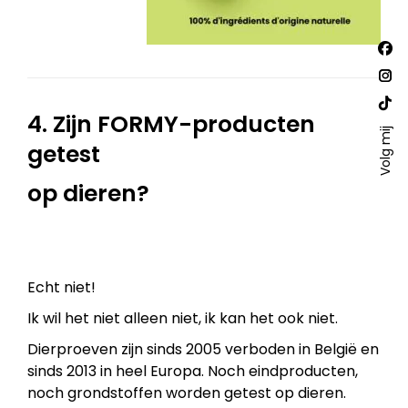
Vind
Fac
ons
op:
pa
Ins
ope
pa
Web
4. Zijn FORMY-producten
in
ope
Volg mij
pa
getest
ne
in
ope
win
ne
in
op dieren?
win
ne
win
Echt niet!
Ik wil het niet alleen niet, ik kan het ook niet.
Dierproeven zijn sinds 2005 verboden in België en
sinds 2013 in heel Europa. Noch eindproducten,
noch grondstoffen worden getest op dieren.