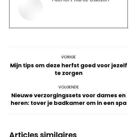
Bericht
VORIGE
navigatie
Mijn tips om deze herfst goed voor jezelf
Vorig
te zorgen
bericht
VOLGENDE
Nieuwe verzorgingssets voor dames en
Volgend
heren: tover je badkamer om in een spa
bericht
Articles similaires