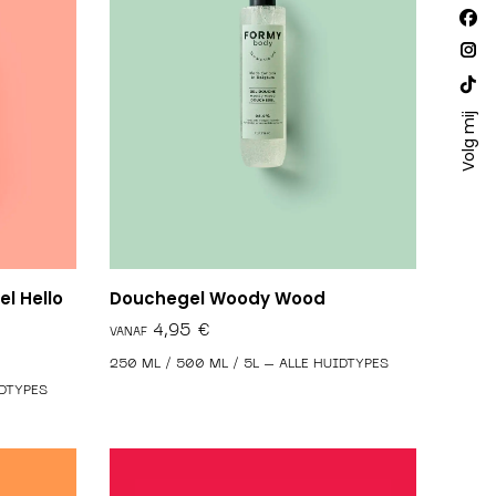
Vind
Fac
ons
op:
pa
Ins
ope
pa
Web
in
ope
Volg mij
pa
ne
in
ope
win
ne
in
win
ne
win
l Hello
Douchegel Woody Wood
€
250 ML / 500 ML / 5L – ALLE HUIDTYPES
IDTYPES