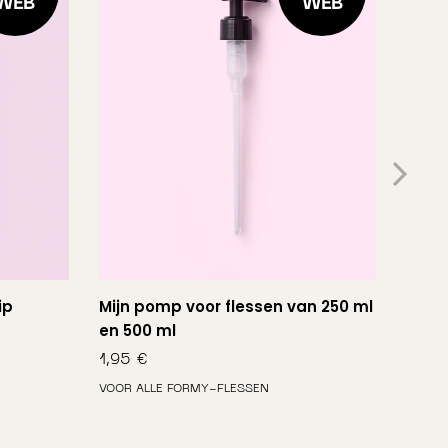
WEB
WEB
ip
Mijn pomp voor flessen van 250 ml
Mijn 
en 500 ml
1,95
€
VOOR ALLE FORMY-FLESSEN