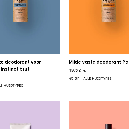
te deodorant voor
Milde vaste deodorant Pa
nstinct brut
10,50
€
45 GR -ALLE HUIDTYPES
LE HUIDTYPES