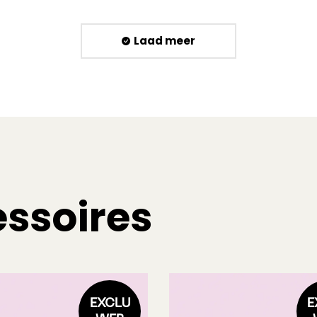
Laad meer
ssoires
EXCLU
E