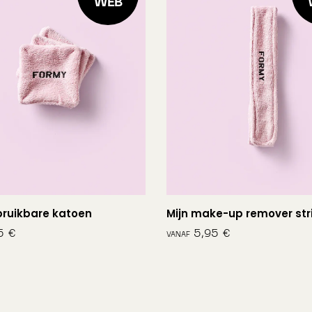
WEB
bruikbare katoen
Mijn make-up remover str
€
€