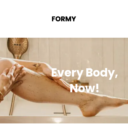
Every Body,
Now!