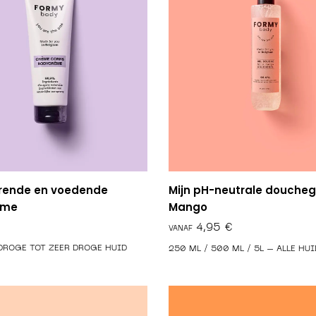
Mijn pH-neutrale douchege
rende en voedende
Mango
ème
€
DROGE TOT ZEER DROGE HUID
250 ML / 500 ML / 5L – ALLE HU