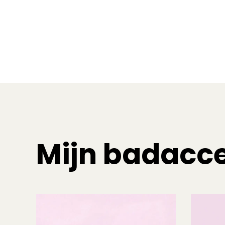
Mijn badacce
LU