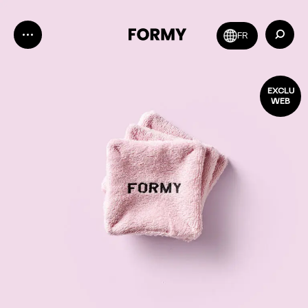
Zoeken:
FR
EXCLU
WEB