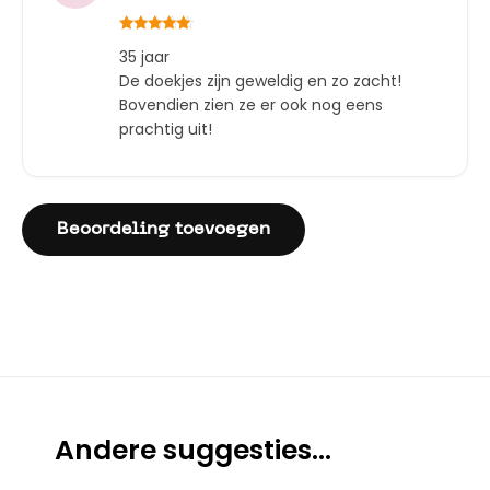
Gewaardeerd
35 jaar
5
uit 5
De doekjes zijn geweldig en zo zacht!
Bovendien zien ze er ook nog eens
prachtig uit!
Beoordeling toevoegen
Andere suggesties…