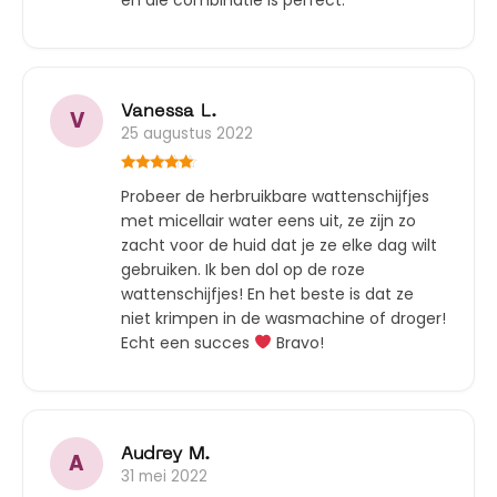
en die combinatie is perfect.
Vanessa L.
V
25 augustus 2022
Gewaardeerd
Probeer de herbruikbare wattenschijfjes
5
uit 5
met micellair water eens uit, ze zijn zo
zacht voor de huid dat je ze elke dag wilt
gebruiken. Ik ben dol op de roze
wattenschijfjes! En het beste is dat ze
niet krimpen in de wasmachine of droger!
Echt een succes
Bravo!
Audrey M.
A
31 mei 2022