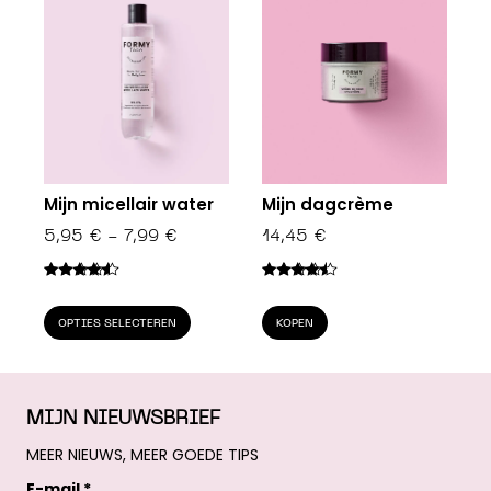
Mijn micellair water
Mijn dagcrème
PRIJSKLASSE:
5,95
€
-
7,99
€
14,45
€
5,95 €
TOT
Gewaardeerd
Gewaardeerd
4.36
uit 5
4.25
uit 5
Dit
7,99 €
OPTIES SELECTEREN
KOPEN
product
heeft
meerdere
MIJN NIEUWSBRIEF
variaties.
Deze
MEER NIEUWS, MEER GOEDE TIPS
optie
E-mail *