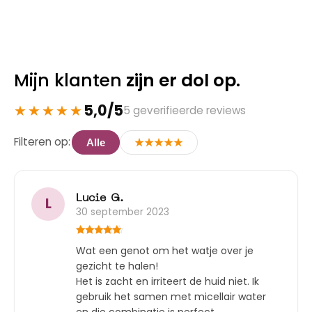
Mijn klanten
zijn er dol op.
5,0/5
5 geverifieerde reviews
Filteren op:
Alle
★★★★★
Lucie G.
L
30 september 2023
Gewaardeerd
Wat een genot om het watje over je
5
uit 5
gezicht te halen!
Het is zacht en irriteert de huid niet. Ik
gebruik het samen met micellair water