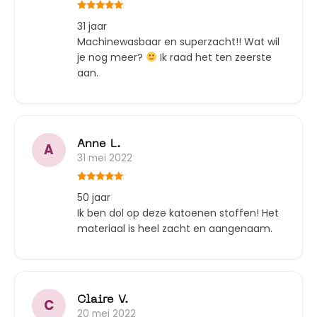
Gewaardeerd
31 jaar
5
uit 5
Machinewasbaar en superzacht!! Wat wil
je nog meer?
Ik raad het ten zeerste
aan.
Anne L.
A
31 mei 2022
Gewaardeerd
50 jaar
5
uit 5
Ik ben dol op deze katoenen stoffen! Het
materiaal is heel zacht en aangenaam.
Claire V.
C
20 mei 2022