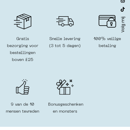
op:
pa
Ins
ope
pa
Web
in
ope
Volg mij
pa
ne
in
ope
win
ne
in
Gratis
Snelle levering
100% veilige
win
ne
bezorging voor
(3 tot 5 dagen)
betaling
win
bestellingen
boven £25
9 van de 10
Bonusgeschenken
mensen tevreden
en monsters