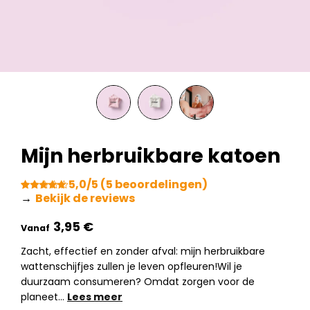
Mijn herbruikbare katoen
5,0/5 (5 beoordelingen)
→
Bekijk de reviews
Gewaardeerd
5
5.00
op 5
gebaseerd
€
op
klantbeoordelingen
Zacht, effectief en zonder afval: mijn herbruikbare
wattenschijfjes zullen je leven opfleuren!Wil je
duurzaam consumeren? Omdat zorgen voor de
planeet…
Lees meer