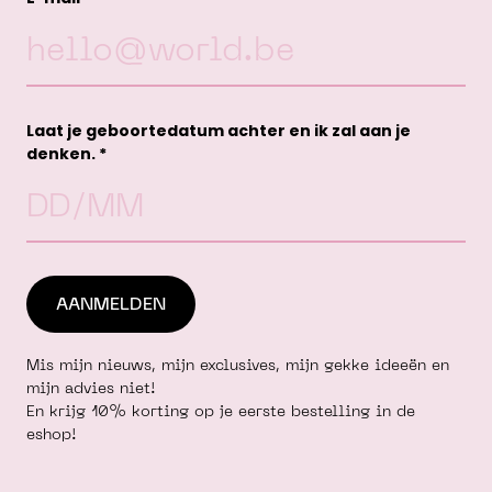
kan
gekozen
worden
op
de
Laat je geboortedatum achter en ik zal aan je
productpagina
denken. *
Mis mijn nieuws, mijn exclusives, mijn gekke ideeën en
mijn advies niet!
En krijg 10% korting op je eerste bestelling in de
eshop!