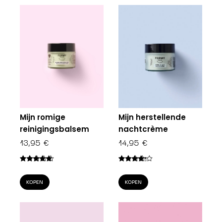
Mijn romige
Mijn herstellende
reinigingsbalsem
nachtcrème
13,95
€
14,95
€
Gewaardeerd
Gewaardeerd
4.75
uit 5
4.07
uit 5
KOPEN
KOPEN