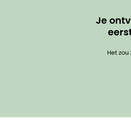
Je ont
eers
Het zou 