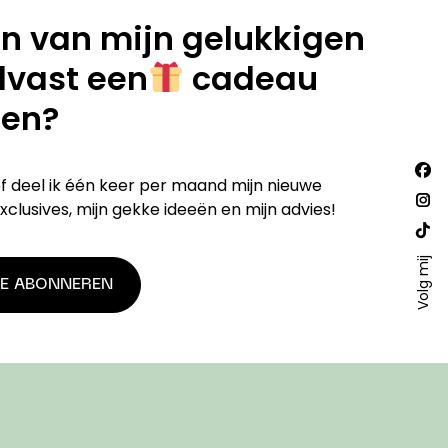
een van mijn gelukkigen
alvast een
cadeau
en?
Vind
Fac
ef deel ik één keer per maand mijn nieuwe
ons
op:
pa
xclusives, mijn gekke ideeën en mijn advies!
Ins
ope
pa
Web
in
ope
Volg mij
pa
ne
ME ABONNEREN
in
ope
win
ne
in
win
ne
win