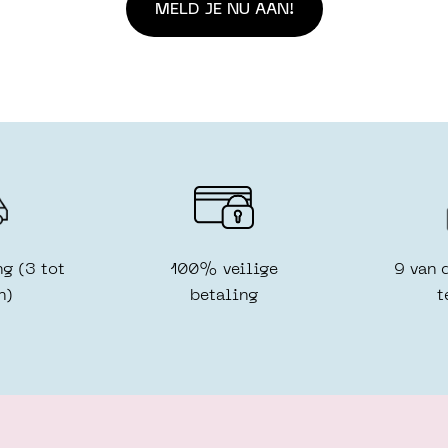
ng (3 tot
100% veilige
9 van 
n)
betaling
t