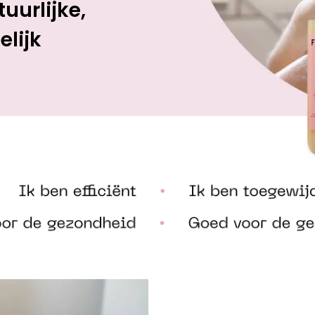
uurlijke,
lijk