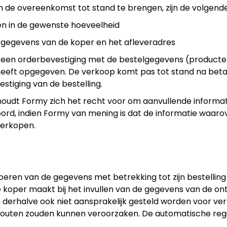
de overeenkomst tot stand te brengen, zijn de volgende
ten in de gewenste hoeveelheid
ctgegevens van de koper en het afleveradres
dt een orderbevestiging met de bestelgegevens (producten,
eeft opgegeven. De verkoop komt pas tot stand na betali
stiging van de bestelling.
houdt Formy zich het recht voor om aanvullende informati
d, indien Formy van mening is dat de informatie waarover
verkopen.
invoeren van de gegevens met betrekking tot zijn bestellin
e koper maakt bij het invullen van de gegevens van de o
derhalve ook niet aansprakelijk gesteld worden voor vert
fouten zouden kunnen veroorzaken. De automatische regis