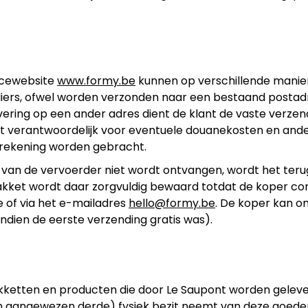
rcewebsite
www.formy.be
kunnen op verschillende manier
iers, ofwel worden verzonden naar een bestaand postadre
levering op een ander adres dient de klant de vaste verzen
t verantwoordelijk voor eventuele douanekosten en ander
 rekening worden gebracht.
van de vervoerder niet wordt ontvangen, wordt het teru
pakket wordt daar zorgvuldig bewaard totdat de koper c
 of via het e-mailadres
hello@formy.be
. De koper kan om
indien de eerste verzending gratis was).
pakketten en producten die door Le Saupont worden geleve
n aangewezen derde) fysiek bezit neemt van deze goeder