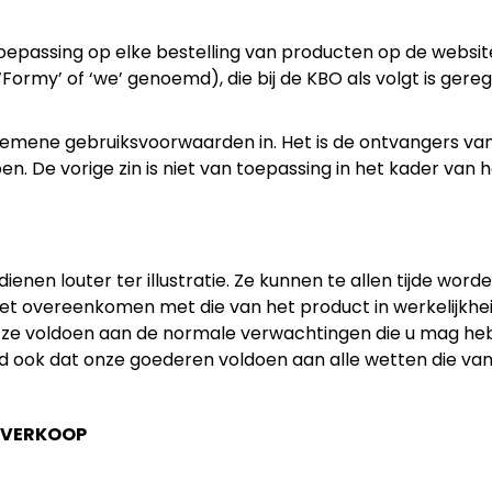
epassing op elke bestelling van producten op de websi
, ‘Formy’ of ‘we’ genoemd), die bij de KBO als volgt is g
algemene gebruiksvoorwaarden in. Het is de ontvangers 
n. De vorige zin is niet van toepassing in het kader van 
ienen louter ter illustratie. Ze kunnen te allen tijde worde
t overeenkomen met die van het product in werkelijkhe
t ze voldoen aan de normale verwachtingen die u mag h
d ook dat onze goederen voldoen aan alle wetten die van
E VERKOOP