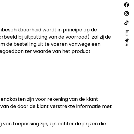
Vind
Fac
ons
op:
pa
Ins
ope
pa
Web
nbeschikbaarheid wordt in principe op de
in
ope
Volg mij
pa
beeld bij uitputting van de voorraad), zal zij de
ne
in
ope
om de bestelling uit te voeren vanwege een
win
ne
in
 tegoedbon ter waarde van het product
win
ne
win
rzendkosten zijn voor rekening van de klant
van de door de klant verstrekte informatie met
 van toepassing zijn, zijn echter de prijzen die