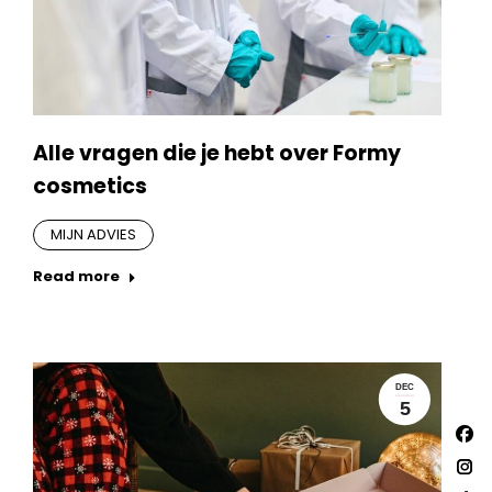
Alle vragen die je hebt over Formy
cosmetics
MIJN ADVIES
Read more
DEC
5
Vind
Fac
ons
op:
pa
Ins