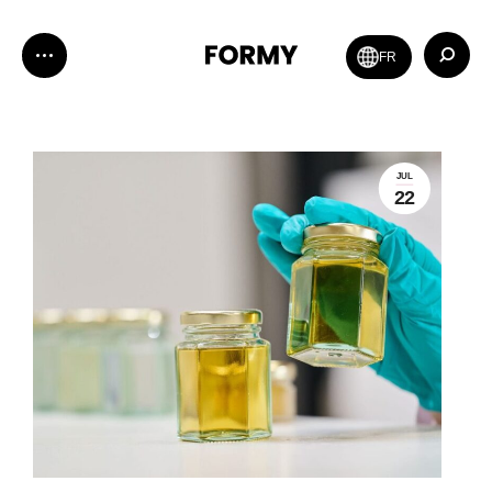
Zoeken:
FR
JUL
22