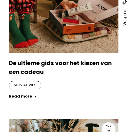
ope
pa
Web
in
ope
Volg mij
pa
ne
in
ope
win
ne
in
win
ne
win
De ultieme gids voor het kiezen van
een cadeau
MIJN ADVIES
Read more
NOV
7