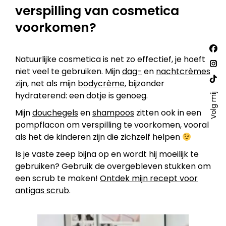
verspilling van cosmetica
voorkomen?
Vind
Fac
ons
Natuurlijke cosmetica is net zo effectief, je hoeft
op:
pa
Ins
niet veel te gebruiken. Mijn
dag-
en
nachtcrèmes
ope
pa
zijn, net als mijn
bodycrème
, bijzonder
Web
in
hydraterend: een dotje is genoeg.
ope
Volg mij
pa
ne
in
ope
Mijn
douchegels
en
shampoos
zitten ook in een
win
ne
in
pompflacon om verspilling te voorkomen, vooral
win
als het de kinderen zijn die zichzelf helpen
ne
win
Is je vaste zeep bijna op en wordt hij moeilijk te
gebruiken? Gebruik de overgebleven stukken om
een scrub te maken!
Ontdek mijn recept voor
antigas scrub
.