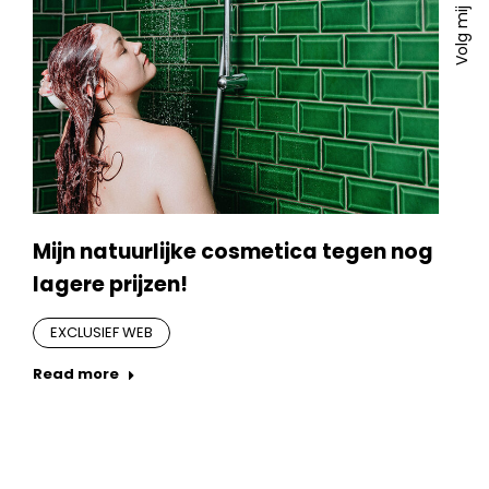
in
ope
Volg mij
pa
ne
in
ope
win
ne
in
win
ne
win
Mijn natuurlijke cosmetica tegen nog
lagere prijzen!
EXCLUSIEF WEB
Read more