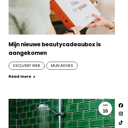
Mijn nieuwe beautycadeaubox is
aangekomen
EXCLUSIEF WEB
,
MIJN ADVIES
Read more
Vind
JAN
Fac
ons
16
op:
pa
Ins
ope
pa
Web