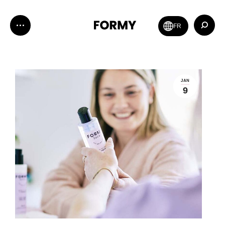
Zoeken:
FR
JAN
9