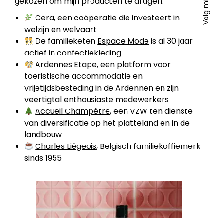
in
gekozen om mijn producten te dragen:
ope
Volg mij
pa
ne
in
ope
Cera
, een coöperatie die investeert in
win
ne
welzijn en welvaart
in
win
De familieketen
Espace Mode
is al 30 jaar
ne
actief in confectiekleding.
win
Ardennes Etape
, een platform voor
toeristische accommodatie en
vrijetijdsbesteding in de Ardennen en zijn
veertigtal enthousiaste medewerkers
Accueil Champêtre
, een VZW ten dienste
van diversificatie op het platteland en in de
landbouw
Charles Liégeois
, Belgisch familiekoffiemerk
sinds 1955