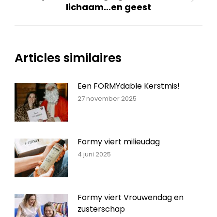
Volgend
lichaam…en geest
bericht
Articles similaires
Een FORMYdable Kerstmis!
27 november 2025
Formy viert milieudag
4 juni 2025
Formy viert Vrouwendag en
zusterschap