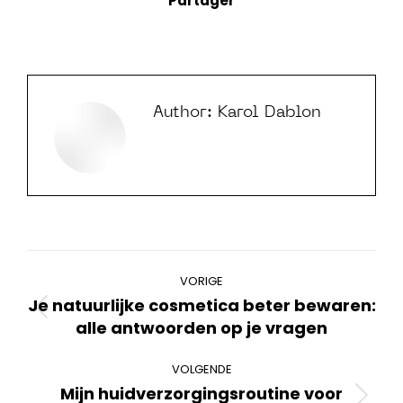
Partager
Author:
Karol Dablon
Bericht
VORIGE
navigatie
Je natuurlijke cosmetica beter bewaren:
Vorig
alle antwoorden op je vragen
bericht
VOLGENDE
Mijn huidverzorgingsroutine voor