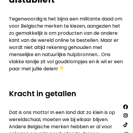
Tegenwoordig is het bijna een militante daad om
voor Belgische merken te kiezen, aangezien het
zo gemakkelijk is om producten van de andere
kant van de wereld online te bestellen. Maar er
wordt niet altijd rekening gehouden met
menselijke en natuurlijke hulpbronnen… Ons
vlakke landje zit vol goudklompjes en ik wil er een
paar met jullie delen!
Kracht in getallen
Vind
Fac
ons
Dat is ons motto! In een land dat zo klein is op
op:
pa
Ins
wereldschaal, moeten we bij elkaar blijven.
ope
Andere Belgische merken hebben er al voor
pa
Web