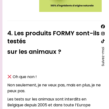
Trouv
La
nous
4. Les produits FORMY sont-ils
sur :
pa
La
testés
Fac
pa
La
s'o
Ins
Suivez-moi
sur les animaux ?
pa
dan
s'o
Site
un
dan
We
nou
un
s'o
fen
nou
dan
Oh que non !
fen
un
Non seulement, je ne veux pas, mais en plus, je ne
nou
peux pas.
fen
Les tests sur les animaux sont interdits en
Belgique depuis 2005 et dans toute l’Europe