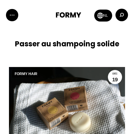
Recher
NL
:
Passer au shampoing solide
FORMY HAIR
DÉC
19