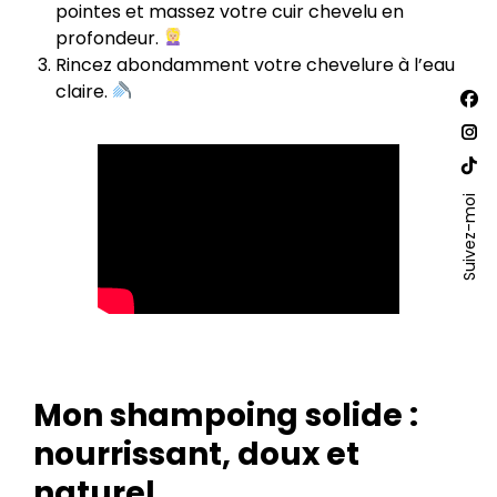
pointes et massez votre cuir chevelu en
profondeur.
Rincez abondamment votre chevelure à l’eau
claire.
Trouv
La
nous
sur :
pa
La
Fac
pa
La
s'o
Ins
Suivez-moi
pa
dan
s'o
Site
un
dan
We
nou
un
s'o
fen
nou
dan
fen
un
nou
Mon shampoing solide :
fen
nourrissant, doux et
naturel