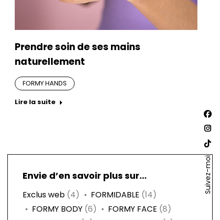
Prendre soin de ses mains
naturellement
FORMY HANDS
Lire la suite
Trouv
La
nous
sur :
pa
La
Fac
pa
La
s'o
Ins
Suivez-moi
pa
dan
s'o
Envie d’en savoir plus sur…
Site
un
dan
We
Exclus web
(4)
FORMIDABLE
(14)
nou
un
s'o
FORMY BODY
(6)
FORMY FACE
(8)
fen
nou
dan