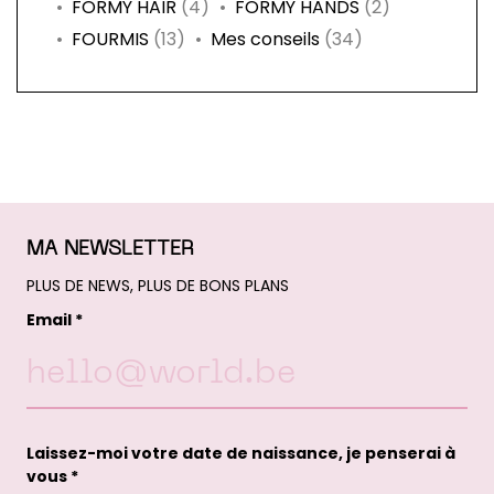
FORMY HAIR
(4)
FORMY HANDS
(2)
fen
un
FOURMIS
(13)
Mes conseils
(34)
nou
fen
MA NEWSLETTER
PLUS DE NEWS, PLUS DE BONS PLANS
Email *
Laissez-moi votre date de naissance, je penserai à
vous *