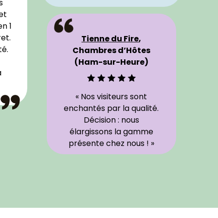
s
et
en 1
et.
Tienne du Fire
,
té.
Chambres d’Hôtes
(Ham-sur-Heure)
à
« Nos visiteurs sont
enchantés par la qualité.
Décision : nous
élargissons la gamme
présente chez nous ! »