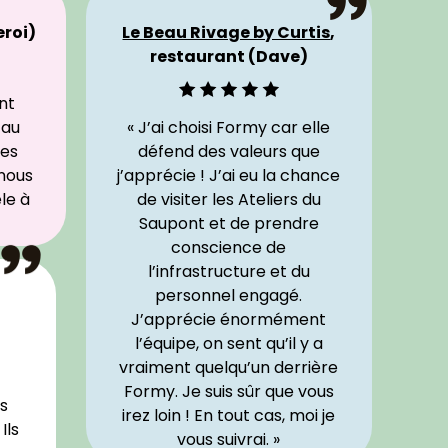
eroi)
Le Beau Rivage by Curtis
,
restaurant (Dave)
nt
 au
« J’ai choisi Formy car elle
ces
défend des valeurs que
 nous
j’apprécie ! J’ai eu la chance
le à
de visiter les Ateliers du
Saupont et de prendre
conscience de
l’infrastructure et du
personnel engagé.
J’apprécie énormément
l’équipe, on sent qu’il y a
vraiment quelqu’un derrière
Formy. Je suis sûr que vous
us
irez loin ! En tout cas, moi je
Ils
vous suivrai. »