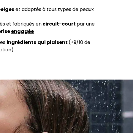
belges
et adaptés à tous types de peaux
és et fabriqués en
circuit-court
par une
prise
engagée
des
ingrédients
qui plaisent
(+9/10 de
action)