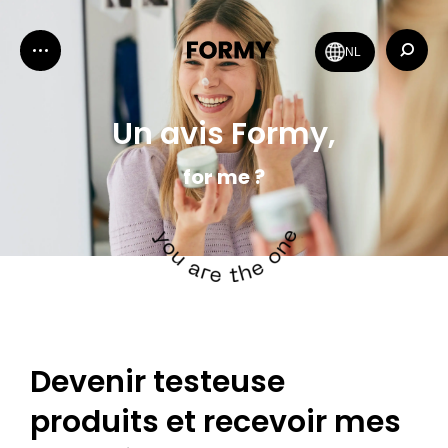
Recher
NL
:
Un avis Formy,
for me ?
Devenir testeuse
produits et recevoir mes