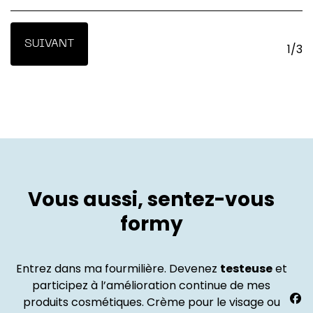
Pays
1/3
Vous aussi, sentez-vous
formy
Entrez dans ma fourmilière. Devenez
testeuse
et
participez à l’amélioration continue de mes
Trouv
produits cosmétiques. Crème pour le visage ou
La
nous