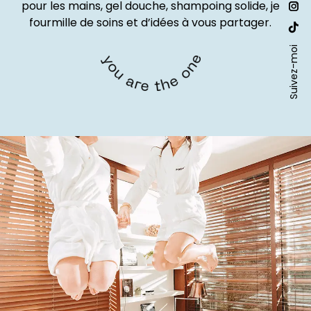
pour les mains, gel douche, shampoing solide, je
sur :
pa
La
fourmille de soins et d’idées à vous partager.
Fac
pa
La
s'o
Ins
Suivez-moi
pa
dan
s'o
Site
un
dan
We
nou
un
s'o
fen
nou
dan
fen
un
nou
fen