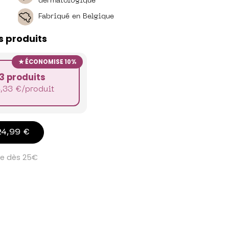
dermatologique
Fabriqué en Belgique
s produits
ÉCONOMISE 10%
3 produits
8,33
€
/produit
24,99 €
te dès 25€