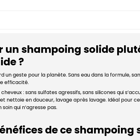
cheveux
et
lavage
fréquents
r un
shampoing solide plut
ide ?
d un geste pour la planète. Sans eau dans la formule, sans
efficacité.
cheveux : sans sulfates agressifs, sans silicones qui s’accum
et nettoie en douceur, lavage après lavage. Idéal pour cel
soin qui n’agresse pas.
bénéfices de ce shampoing s