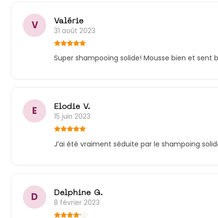
Valérie
V
31 août 2023
Note
5
sur
Super shampooing solide! Mousse bien et sent bon
5
Elodie V.
E
15 juin 2023
Note
5
sur
J’ai été vraiment séduite par le shampoing solide
5
Delphine G.
D
8 février 2023