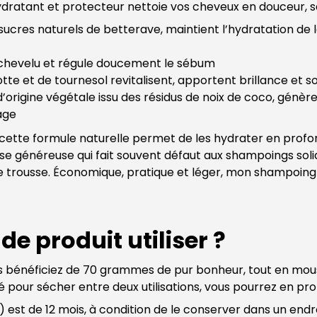
dratant et protecteur nettoie vos cheveux en douceur, s
sucres naturels de betterave, maintient l’hydratation de la
r chevelu et régule doucement le sébum
rotte et de tournesol revitalisent, apportent brillance et 
 d’origine végétale issu des résidus de noix de coco, génè
fage
cette formule naturelle permet de les hydrater en profon
sse généreuse qui fait souvent défaut aux shampoings soli
e trousse. Économique, pratique et léger, mon shampoing s
de produit utiliser ?
 bénéficiez de 70 grammes de pur bonheur, tout en mouss
 pour sécher entre deux utilisations, vous pourrez en pro
st de 12 mois, à condition de le conserver dans un endroit 