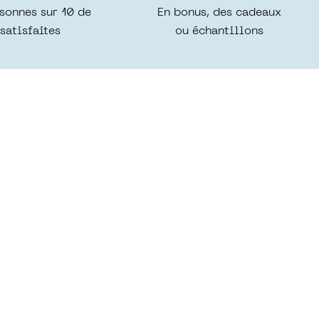
sonnes sur 10 de
En bonus, des cadeaux
satisfaites
ou échantillons