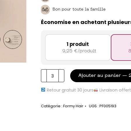
Bon pour toute la famille
Économise en achetant plusieur
1 produit
9,25
€
/produit
quantité
Ajouter au panier — 
de
Shampoing
Retour gratuit 30 jours
Livraison offer
solide
doux
Catégorie :
Formy Hair
UGS :
PF005193
-
tous
types
de