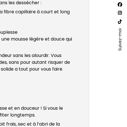
ans les dessécher :
Trouv
La
nous
 fibre capillaire à court et long
sur :
pa
La
Fac
pa
La
s'o
Ins
Suivez-moi
souplesse
pa
dan
s'o
re une mousse légère et douce qui
Site
un
dan
We
nou
un
s'o
deur sans les alourdir. Vous
fen
nou
dan
des, sans pour autant risquer de
fen
olide a tout pour vous faire
un
nou
fen
e et en douceur ! Si vous le
fiter longtemps.
frais, sec et à l’abri de la