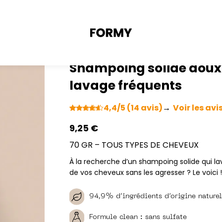
Shampoing solide doux 
lavage fréquents
4,4/5 (14 avis)
→
Voir les avi
Noté
14
4.43
sur 5
9,25
€
basé sur
notations
70 GR – TOUS TYPES DE CHEVEUX
client
À la recherche d’un shampoing solide qui 
de vos cheveux sans les agresser ? Le voici
94,9% d’ingrédients d’origine naturel
Formule clean : sans sulfate