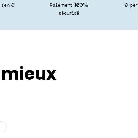
 (en 3
Paiement 100%
9 per
sécurisé
z mieux
★