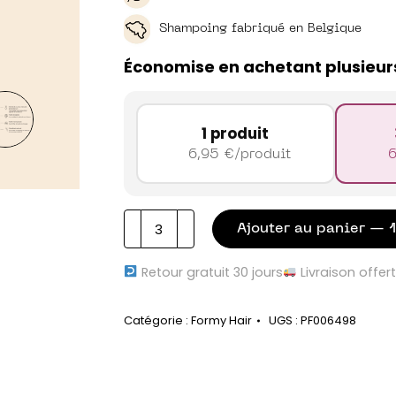
Shampoing fabriqué en Belgique
Économise en achetant plusieur
1 produit
6,95
€
/produit
quantité
Ajouter au panier — 
de
Mon
Retour gratuit 30 jours
Livraison offer
shampoing
naturel
Catégorie :
Formy Hair
UGS :
PF006498
liquide
tous
types
de