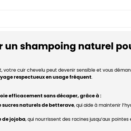
cheveux
et
lavage
fréquent
ir un shampoing naturel po
t, votre cuir chevelu peut devenir sensible et vous dém
yage respectueux en usage fréquent
.
oie efficacement sans décaper, grâce à :
e sucres naturels de betterave
, qui aide à maintenir l’
e de jojoba
, qui nourrissent des racines jusqu’aux pointes 