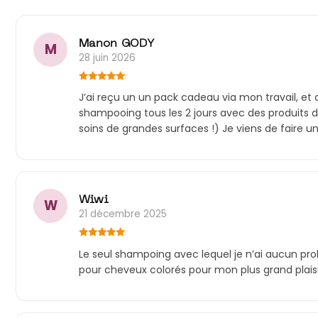
Manon GODY
M
28 juin 2026
Note
5
sur
J’ai reçu un un pack cadeau via mon travail, et
5
shampooing tous les 2 jours avec des produits de
soins de grandes surfaces !) Je viens de faire
Wiwi
W
21 décembre 2025
Note
5
sur
Le seul shampoing avec lequel je n’ai aucun prob
5
pour cheveux colorés pour mon plus grand plaisir