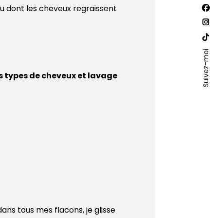
Trouv
u dont les cheveux regraissent
La
nous
sur :
pa
La
Fac
pa
La
s'o
Ins
Suivez-moi
pa
dan
s'o
Site
 types de cheveux et lavage
un
dan
We
nou
un
s'o
fen
nou
dan
fen
un
nou
fen
ans tous mes flacons, je glisse