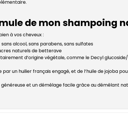
lémentaire.
ormule de mon shampoing na
bien à vos cheveux :
: sans alcool, sans parabens, sans sulfates
ucres naturels de betterave
itairement d’origine végétale, comme le Decyl glucoside/
te par un huilier français engagé, et de l’huile de jojoba p
e généreuse et un démêlage facile grâce au démêlant nat