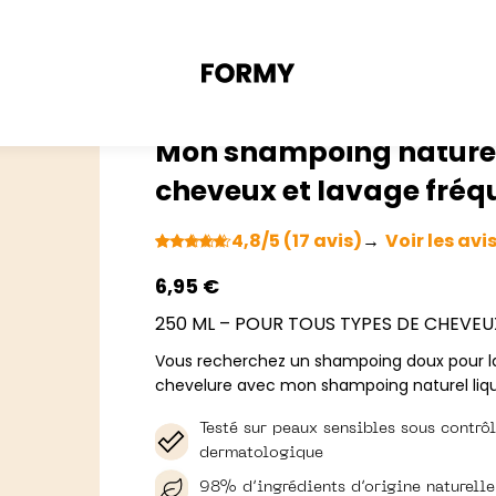
Mon shampoing naturel 
cheveux et lavage fréq
4,8/5 (17 avis)
→
Voir les avi
Noté
17
4.76
sur 5
6,95
€
basé sur
notations
250 ML – POUR TOUS TYPES DE CHEVEU
client
Vous recherchez un shampoing doux pour la
chevelure avec mon shampoing naturel liq
Testé sur peaux sensibles sous contrô
dermatologique
98% d’ingrédients d’origine naturelle