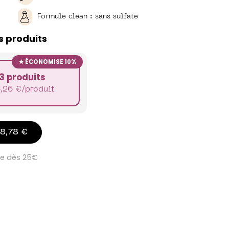
Formule clean : sans sulfate
s produits
ÉCONOMISE 10%
3 produits
6,26
€
/produit
18,78 €
te dès 25€