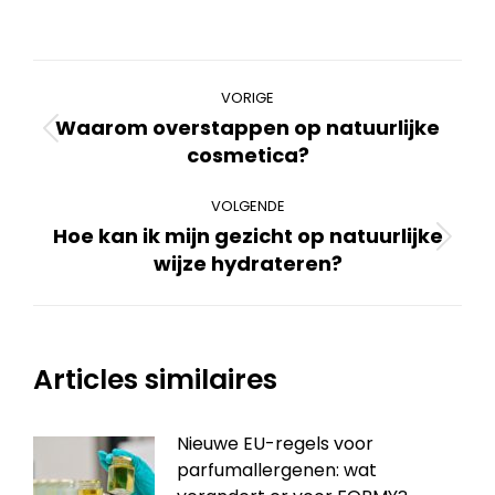
Bericht
VORIGE
navigatie
Waarom overstappen op natuurlijke
Vorig
cosmetica?
bericht
VOLGENDE
Hoe kan ik mijn gezicht op natuurlijke
Volgend
wijze hydrateren?
bericht
Articles similaires
Nieuwe EU-regels voor
parfumallergenen: wat