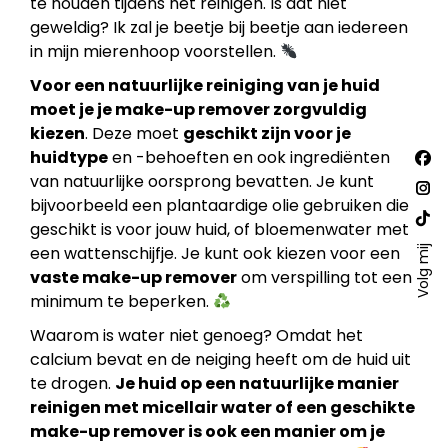
te houden tijdens het reinigen. Is dat niet
geweldig? Ik zal je beetje bij beetje aan iedereen
in mijn mierenhoop voorstellen.
Voor een natuurlijke reiniging van je huid
moet je je make-up remover zorgvuldig
kiezen
. Deze moet
geschikt zijn voor je
Vind
huidtype
en -behoeften en ook ingrediënten
Fac
ons
van natuurlijke oorsprong bevatten. Je kunt
op:
pa
Ins
bijvoorbeeld een plantaardige olie gebruiken die
ope
pa
geschikt is voor jouw huid, of bloemenwater met
Web
in
ope
een wattenschijfje. Je kunt ook kiezen voor een
Volg mij
pa
ne
vaste make-up remover
om verspilling tot een
in
ope
win
minimum te beperken.
ne
in
win
ne
Waarom is water niet genoeg? Omdat het
calcium bevat en de neiging heeft om de huid uit
win
te drogen.
Je huid op een natuurlijke manier
reinigen met micellair water of een geschikte
make-up remover is ook een manier om je