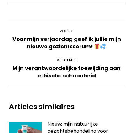
Bericht
VORIGE
navigatie
Voor mijn verjaardag geef ik jullie mijn
Vorig
nieuwe gezichtsserum!
bericht
VOLGENDE
Mijn verantwoordelijke toewijding aan
Volgend
ethische schoonheid
bericht
Articles similaires
Nieuw: mijn natuurlijke
gezichtsbehandeling voor