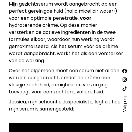
Mijn gezichtsserum wordt aangebracht op een
perfect gereinigde huid (hallo
micellair water
!)
voor een optimale penetratie,
voor
hydraterende crème. Op deze manier
versterken de actieve ingrediënten in de twee
formules elkaar, waardoor hun werking wordt
gemaximaliseerd. Als het serum vóór de crème
wordt aangebracht, werkt het als een versterker
van de werking.
Vind
Over het algemeen moet een serum niet alleen
Fac
ons
worden aangebracht, omdat de crème een
op:
pa
Ins
vleugje zachtheid, romigheid en verzorging
ope
pa
toevoegt voor een zachtere, vollere huid.
Web
in
ope
Volg mij
pa
Jessica, mijn schoonheidsspecialiste, legt uit hoe
ne
in
ope
mijn serum is samengesteld:
win
ne
in
win
ne
win