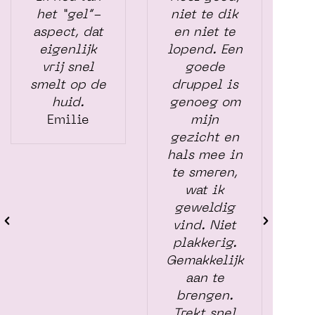
het “gel”-
niet te dik
aspect, dat
en niet te
eigenlijk
lopend. Een
vrij snel
goede
smelt op de
druppel is
d
huid.
genoeg om
Emilie
mijn
gezicht en
o
hals mee in
D
te smeren,
s
wat ik
mi
geweldig
w
vind. Niet
plakkerig.
Gemakkelijk
aan te
brengen.
Trekt snel