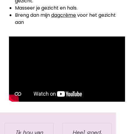
gezicht.
Masseer je gezicht en hals.
Breng dan mijn
dagcrème
voor het gezicht
aan
Ik hou van
Heel goed,
H