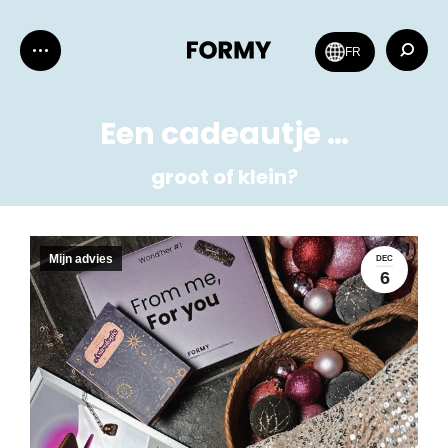
Zoeken:
FR
Een cadeautje …
groot of klein?
Mijn advies
DEC
6