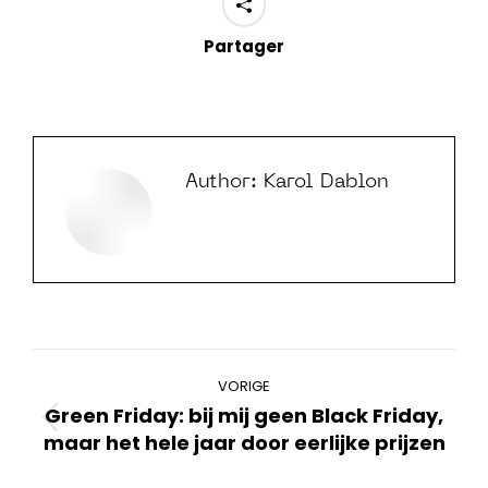
Partager
Author:
Karol Dablon
Bericht
VORIGE
navigatie
Green Friday: bij mij geen Black Friday,
Vorig
maar het hele jaar door eerlijke prijzen
bericht