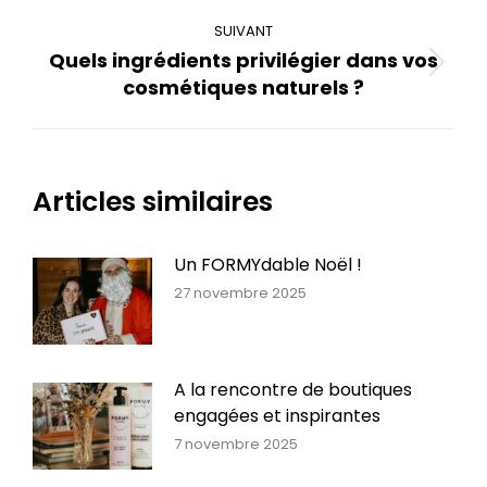
:
SUIVANT
Quels ingrédients privilégier dans vos
Article
cosmétiques naturels ?
suivant
:
Articles similaires
Un FORMYdable Noël !
27 novembre 2025
A la rencontre de boutiques
engagées et inspirantes
7 novembre 2025