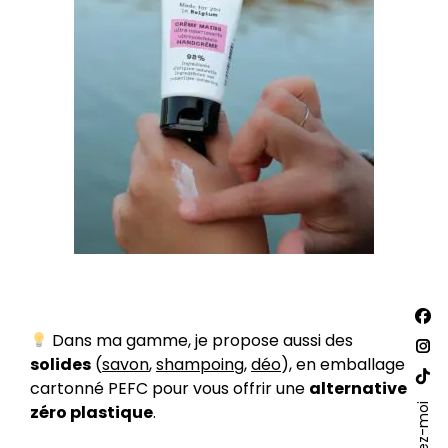
Trouv
La
nous
Dans ma gamme, je propose aussi des
sur :
pa
La
solides
(
savon
,
shampoing
,
déo
), en emballage
Fac
pa
cartonné PEFC pour vous offrir une
alternative
La
s'o
Ins
Suivez-moi
zéro plastique
.
pa
dan
s'o
Site