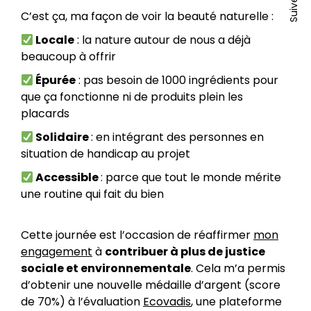
un
dan
We
C’est ça, ma façon de voir la beauté naturelle :
nou
un
s'o
Locale
: la nature autour de nous a déjà
fen
nou
dan
beaucoup à offrir
fen
un
Épurée
: pas besoin de 1000 ingrédients pour
nou
que ça fonctionne ni de produits plein les
fen
placards
Solidaire
: en intégrant des personnes en
situation de handicap au projet
Accessible
: parce que tout le monde mérite
une routine qui fait du bien
Cette journée est l’occasion de réaffirmer
mon
engagement
à
contribuer à plus de justice
sociale et environnementale
. Cela m’a permis
d’obtenir une nouvelle médaille d’argent (score
de 70%) à l’évaluation
Ecovadis
, une plateforme