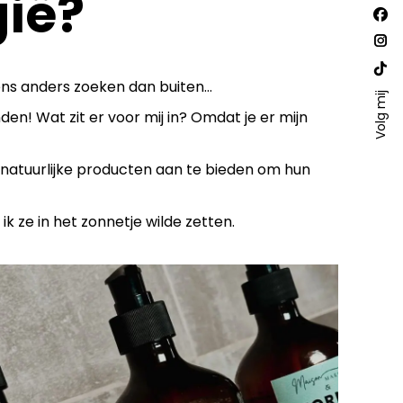
gië?
Vind
Fac
ons
op:
pa
Ins
ope
pa
Web
ens anders zoeken dan buiten…
in
ope
Volg mij
pa
den! Wat zit er voor mij in? Omdat je er mijn
ne
in
ope
win
ne
in
win
 natuurlijke producten aan te bieden om hun
ne
win
k ze in het zonnetje wilde zetten.