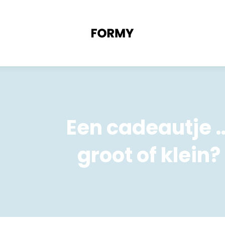
Een cadeautje 
groot of klein?