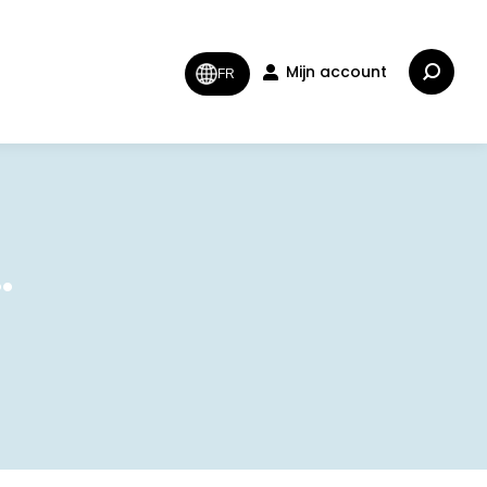
Zoeken:
Mijn account
FR
…