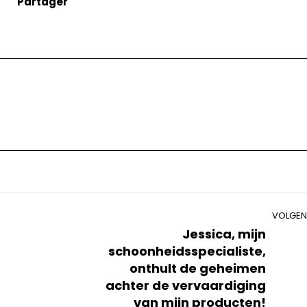
Partager
Volgend
VOLGEN
Jessica, mijn
bericht
schoonheidsspecialiste,
onthult de geheimen
achter de vervaardiging
van mijn producten!