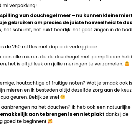
0 ml verpakking!
spilling van douchegel meer – nu kunnen kleine mier
je gebruiken om precies de juiste hoeveelheid te dos
uk, het schuimt, het ruikt heerlijk: het gaat zingen in de b
k is de 250 ml fles met dop ook verkrijgbaar.
nk aan alle mieren die de douchegel met pompflacon he
n, het is altijd leuk om jullie meningen te verzamelen.
ige, houtachtige of fruitige noten? Wat je smaak ook is,
ijn mieren en ik besteden altijd dezelfde zorg aan de keu
t qua geuren.
Bekijk ze snel
g aanbrengen na het douchen? Ik heb ook een
natuurlijke
emakkelijk aan te brengen is en niet plakt
dankzij de
dag goed te beginnen!