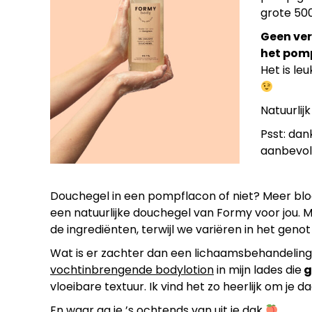
grote 50
Geen ver
het pomp
Het is le
Natuurlij
Psst: da
aanbevole
Douchegel in een pompflacon of niet? Meer bloem
een natuurlijke douchegel van Formy voor jou. M
de ingrediënten, terwijl we variëren in het geno
Wat is er zachter dan een lichaamsbehandelin
vochtinbrengende bodylotion
in mijn lades die
g
vloeibare textuur. Ik vind het zo heerlijk om je 
En waar ga je ’s ochtends van uit je dak