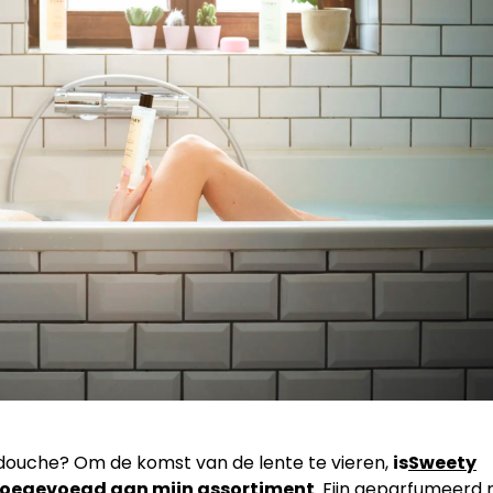
e douche? Om de komst van de lente te vieren,
is
Sweety
 toegevoegd aan mijn assortiment
. Fijn geparfumeerd