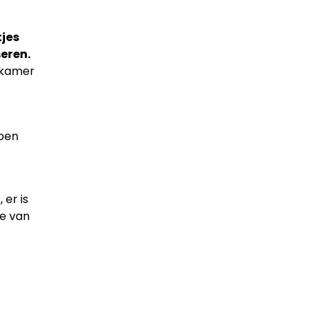
tjes
eren.
adkamer
bben
 er is
ze van