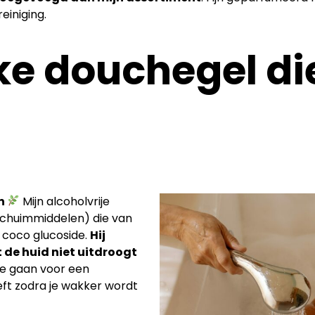
reiniging.
jke douchegel di
en
Mijn alcoholvrije
schuimmiddelen) die van
n coco glucoside.
Hij
de huid niet uitdroogt
 we gaan voor een
t zodra je wakker wordt