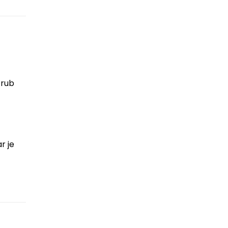
crub
r je