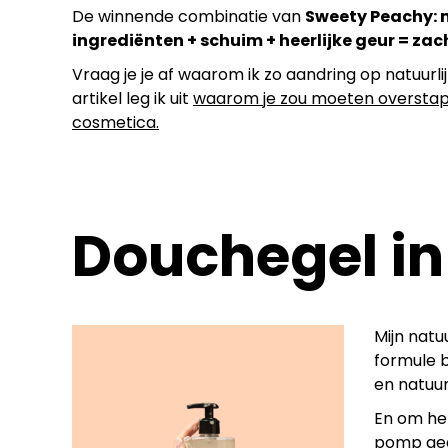
De winnende combinatie van
Sweety Peachy: n
ingrediënten + schuim + heerlijke geur = zac
Vraag je je af waarom ik zo aandring op natuurlij
artikel leg ik uit
waarom je zou moeten overstapp
cosmetica.
Douchegel in
Mijn natu
formule b
en natuur
En om het
pomp ged