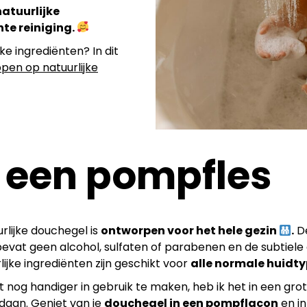
atuurlijke
hte reiniging.
ke ingrediënten? In dit
en op natuurlijke
 een pompfles
urlijke douchegel is
ontworpen voor het hele gezin
.
D
evat geen alcohol, sulfaten of parabenen en de subtiele
lijke ingrediënten zijn geschikt voor
alle normale huidt
 nog handiger in gebruik te maken, heb ik het in een gro
aan. Geniet van je
douchegel in een pompflacon
en in