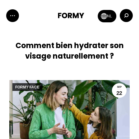
Recher
NL
:
Comment bien hydrater son
visage naturellement ?
FORMY FACE
SEP
22