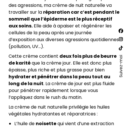
des agressions, ma crème de nuit naturelle va
travailler sur la
réparation car c’est pendant le
sommeil que l’épiderme est le plus réceptif
aux soins.
Elle aide à apaiser et régénérer les
Trouv
cellules de la peau après une journée
La
nous
d’exposition aux diverses agressions quotidiennes
sur :
pa
La
(pollution, UV…).
Fac
pa
La
Cette crème contient
deux fois plus de beurre
s'o
Ins
Suivez-moi
pa
de karité
que la crème jour. Elle est donc plus
dan
s'o
Site
épaisse, plus riche et plus grasse pour bien
un
dan
We
hydrater et pénétrer dans la peau tout au
nou
un
s'o
long de la nuit
. La crème de jour est plus fluide
fen
nou
dan
pour pénétrer rapidement lorsque vous
fen
un
l’appliquez dans le rush du matin.
nou
La crème de nuit naturelle privilégie les huiles
fen
végétales hydratantes et réparatrices :
L’huile de
noisette
qui vient d’une extraction