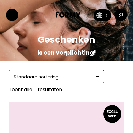
Zoeken:
FR
Geschenken
is een verplichting!
Toont alle 6 resultaten
EXCLU
WEB