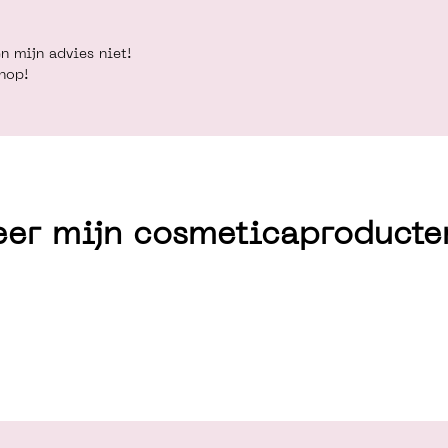
n mijn advies niet!
shop!
eer mijn cosmeticaproducte