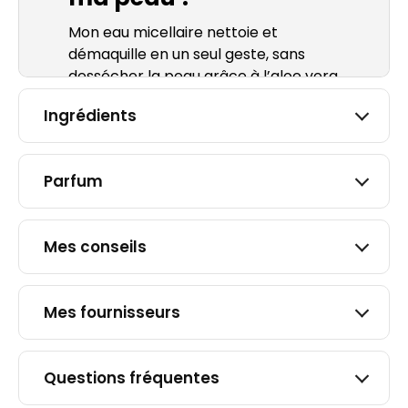
Mon eau micellaire nettoie et
démaquille en un seul geste, sans
dessécher la peau grâce à l’aloe vera
bio, qui apaise et hydrate votre
Ingrédients
visage.
Elle convient particulièrement aux
peaux sensibles, qui cherchent un
Parfum
soin nettoyant efficace mais
agréable à utiliser au quotidien. Le
visage est plus net, plus frais et mieux
Mes conseils
préparé à recevoir un
sé
rum
ou une
crème
.
Efficace pour retirer les impuretés
Mes fournisseurs
sans frottement excessif, elle est
particulièrement adaptée à la zone
plus fragile du contour des yeux. Au
Questions fréquentes
final, votre peau est propre, souple et