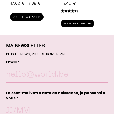
LE
LE
17,80
€
14,99
€
14,45
€
PRIX
PRIX
INITIAL
ACTUEL
Note
4.25
AJOUTER AU PANIER
sur 5
ÉTAIT :
EST :
AJOUTER AU PANIER
17,80 €.
14,99 €.
MA NEWSLETTER
PLUS DE NEWS, PLUS DE BONS PLANS
Email *
Laissez-moi votre date de naissance, je penserai à
vous *