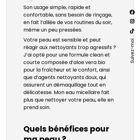
Son usage simple, rapide et
Trouv
confortable, sans besoin de rinçage,
La
nous
en fait l’alliée de vos routines du soir,
sur :
pa
La
même un peu pressées.
Fac
pa
La
Votre peau est sensible et peut
s'o
Ins
Suivez-moi
pa
réagir aux nettoyants trop agressifs ?
dan
s'o
Site
J’ai opté pour une formule clean et
un
dan
We
courte composée d’aloe vera bio
nou
un
s'o
pour la fraîcheur et le confort, ainsi
fen
nou
dan
que d’agents nettoyants doux, qui
fen
un
assurent un démaquillage tout en
nou
délicatesse. Mon eau micellaire fait
plus que nettoyer votre peau, elle en
fen
prend soin.
Quels bénéfices pour
ma peau ?