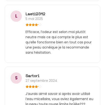
Laeti2312
L
5 mai 2025
Note
4
Efficace, l’odeur est selon moi plutôt
sur 5
neutre mais ce qui compte le plus est
qu’elle fonctionne bien en tout cas pour
une peau acnéique je la recommande
sans hésitation.
Sartori
S
27 septembre 2024
Note
4
J’aurais aimé savoir si après avoir utilisé
sur 5
l’eau micellaire, vous aviez également eu
la peau toute rouge limite brûlée???