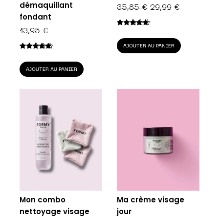
démaquillant
LE
LE
35,85
€
29,99
€
fondant
PRIX
PRIX
INITIAL
ACTUEL
13,95
€
Note
5.00
sur 5
ÉTAIT :
EST :
AJOUTER AU PANIER
35,85 €.
29,99 €.
Note
4.75
sur 5
AJOUTER AU PANIER
Mon combo
Ma crème visage
nettoyage visage
jour