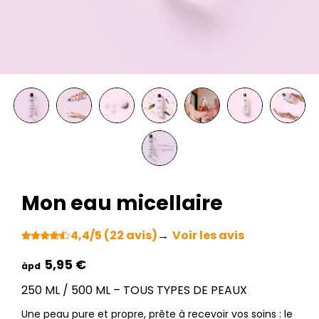
Mon eau micellaire
4,4/5 (22 avis)
→
Voir les avis
Noté
22
4.36
sur 5
€
basé sur
notations
250 ML / 500 ML – TOUS TYPES DE PEAUX
client
Une peau pure et propre, prête à recevoir vos soins : le