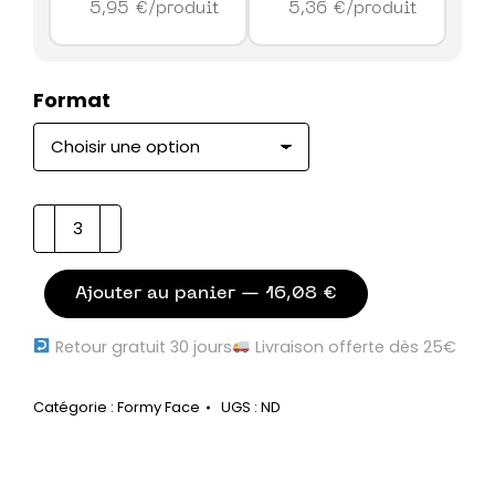
5,95
€
/produit
5,36
€
/produit
Format
quantité
de
Mon
eau
Ajouter au panier — 16,08 €
micellaire
Retour gratuit 30 jours
Livraison offerte dès 25€
Catégorie :
Formy Face
UGS :
ND