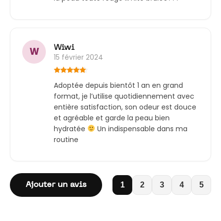
Wiwi
W
15 février 2024
Note
5
sur
Adoptée depuis bientôt 1 an en grand
5
format, je l’utilise quotidiennement avec
entière satisfaction, son odeur est douce
et agréable et garde la peau bien
hydratée
Un indispensable dans ma
routine
1
2
3
4
5
Ajouter un avis