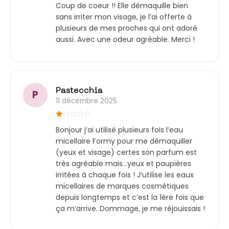
Coup de coeur !! Elle démaquille bien
5
Elle se distingue par :
sans irriter mon visage, je l’ai offerte à
plusieurs de mes proches qui ont adoré
Une action 2 en 1 : nettoyante et
aussi. Avec une odeur agréable. Merci !
démaquillante
Une formule courte, douce et
efficace adaptée à un usage
quotidien
Une composition naturelle : sans
Pastecchia
P
11 décembre 2025
sulfates, sans paraben, sans alcool
et sans allergènes
Note
Une agréable sensation de
Bonjour j’ai utilisé plusieurs fois l’eau
1
fraîcheur après application
sur
micellaire Formy pour me démaquiller
5
(yeux et visage) certes son parfum est
Un léger parfum aérien et frais
très agréable mais…yeux et paupières
Une excellente tolérance pour le
irritées à chaque fois ! J’utilise les eaux
visage et le contour des yeux
micellaires de marques cosmétiques
depuis longtemps et c’est la 1ère fois que
ça m’arrive. Dommage, je me réjouissais !