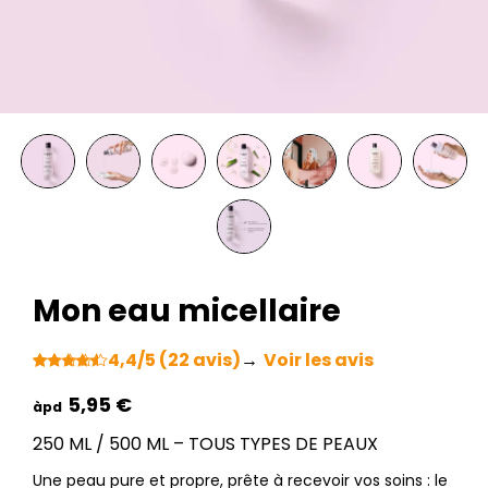
Mon eau micellaire
4,4/5 (22 avis)
→
Voir les avis
Noté
22
4.36
sur 5
€
basé sur
notations
250 ML / 500 ML – TOUS TYPES DE PEAUX
client
Une peau pure et propre, prête à recevoir vos soins : le