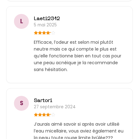
Laeti2312
L
5 mai 2025
Note
4
Efficace, l’odeur est selon moi plutôt
sur 5
neutre mais ce qui compte le plus est
qu’elle fonctionne bien en tout cas pour
une peau acnéique je la recommande
sans hésitation.
Sartori
S
27 septembre 2024
Note
4
J’aurais aimé savoir si après avoir utilisé
sur 5
l’eau micellaire, vous aviez également eu
la peau toute rouge limite brûlée???