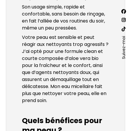
Son usage simple, rapide et
Trouv
confortable, sans besoin de rinçage,
La
nous
en fait l’alliée de vos routines du soir,
sur :
pa
La
même un peu pressées.
Fac
pa
La
Votre peau est sensible et peut
s'o
Ins
Suivez-moi
pa
réagir aux nettoyants trop agressifs ?
dan
s'o
Site
J’ai opté pour une formule clean et
un
dan
We
courte composée d’aloe vera bio
nou
un
s'o
pour la fraîcheur et le confort, ainsi
fen
nou
dan
que d’agents nettoyants doux, qui
fen
un
assurent un démaquillage tout en
nou
délicatesse. Mon eau micellaire fait
plus que nettoyer votre peau, elle en
fen
prend soin.
Quels bénéfices pour
ma peau ?