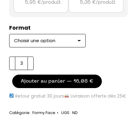
5,95
€
/produit
5,36
€
/produit
Format
quantité
de
Mon
eau
Ajouter au panier — 16,08 €
micellaire
Retour gratuit 30 jours
Livraison offerte dès 25€
Catégorie :
Formy Face
UGS :
ND