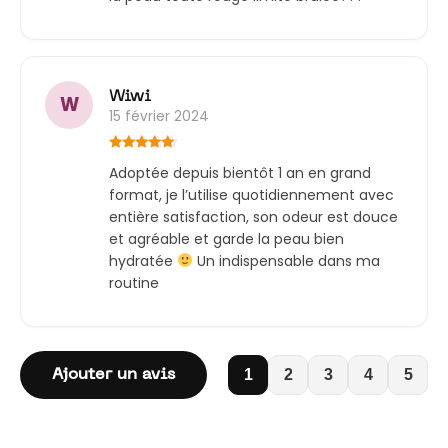
Wiwi
W
15 février 2024
Note
5
sur
Adoptée depuis bientôt 1 an en grand
5
format, je l’utilise quotidiennement avec
entière satisfaction, son odeur est douce
et agréable et garde la peau bien
hydratée
Un indispensable dans ma
routine
1
2
3
4
5
Ajouter un avis