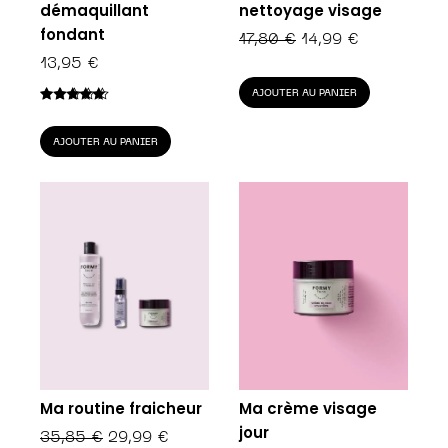
démaquillant
nettoyage visage
fondant
LE
LE
17,80
€
14,99
€
PRIX
PRIX
13,95
€
INITIAL
ACTUEL
AJOUTER AU PANIER
ÉTAIT :
EST :
Note
4.75
sur 5
17,80 €.
14,99 €.
AJOUTER AU PANIER
Ma routine fraicheur
Ma crème visage
jour
LE
LE
35,85
€
29,99
€