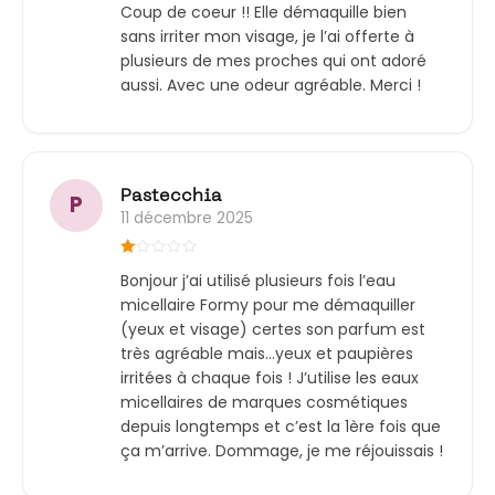
Coup de coeur !! Elle démaquille bien
5
Elle se distingue par :
sans irriter mon visage, je l’ai offerte à
plusieurs de mes proches qui ont adoré
Une action 2 en 1 : nettoyante et
aussi. Avec une odeur agréable. Merci !
démaquillante
Une formule courte, douce et
efficace adaptée à un usage
quotidien
Une composition naturelle : sans
Pastecchia
P
11 décembre 2025
sulfates, sans paraben, sans alcool
et sans allergènes
Note
Une agréable sensation de
Bonjour j’ai utilisé plusieurs fois l’eau
1
fraîcheur après application
sur
micellaire Formy pour me démaquiller
5
(yeux et visage) certes son parfum est
Un léger parfum aérien et frais
très agréable mais…yeux et paupières
Une excellente tolérance pour le
irritées à chaque fois ! J’utilise les eaux
visage et le contour des yeux
micellaires de marques cosmétiques
depuis longtemps et c’est la 1ère fois que
ça m’arrive. Dommage, je me réjouissais !