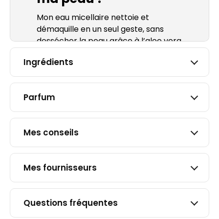
Mon eau micellaire nettoie et
démaquille en un seul geste, sans
dessécher la peau grâce à l’aloe vera
bio, qui apaise et hydrate votre
Ingrédients
visage.
Elle convient particulièrement aux
peaux sensibles, qui cherchent un
Parfum
soin nettoyant efficace mais
agréable à utiliser au quotidien. Le
visage est plus net, plus frais et mieux
Mes conseils
préparé à recevoir un
sé
rum
ou une
crème
.
Efficace pour retirer les impuretés
Mes fournisseurs
sans frottement excessif, elle est
particulièrement adaptée à la zone
plus fragile du contour des yeux. Au
Questions fréquentes
final, votre peau est propre, souple et