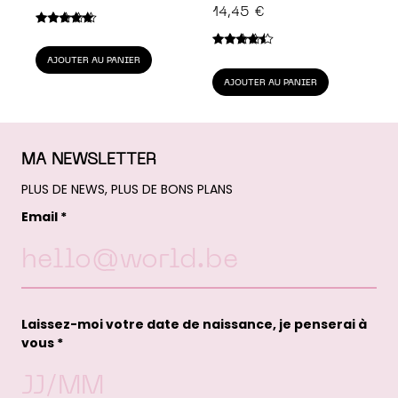
PRIX
PRIX
14,45
€
INITIAL
ACTUEL
Note
5.00
sur 5
ÉTAIT :
EST :
Note
4.25
AJOUTER AU PANIER
sur 5
35,85 €.
29,99 €.
AJOUTER AU PANIER
MA NEWSLETTER
PLUS DE NEWS, PLUS DE BONS PLANS
Email *
Laissez-moi votre date de naissance, je penserai à
vous *