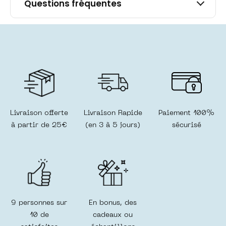
Questions fréquentes
effort.
Ma crème mains ultra nourrissante
: 20 % de beurre de karité bio pour
des mains sèches et abîmées qui
retrouvent douceur et confort.
Sans effet collant, elle s’absorbe
rapidement et s’emmène partout.
Mon essuie mains et visage
: la
touche pratique de ce coffret. En
Livraison offerte
Livraison Rapide
Paiement 100%
velours de bambou rose, 46 x 30
à partir de 25€
(en 3 à 5 jours)
sécurisé
cm, c’est un petit cocon de
douceur. Il permet aussi de
maintenir tous les produits en
place durant le transport,
remplaçant le carton de calage
pour un geste zéro déchet jusque
dans l’emballage.
9 personnes sur
En bonus, des
10 de
cadeaux ou
Ce coffret contient tout ce qu’il faut