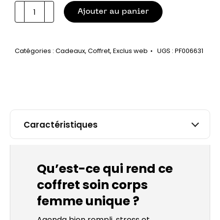
quantité
Ajouter au panier
de
Mon
coffret
Catégories :
Cadeaux
,
Coffret
,
Exclus web
UGS :
PF006631
Just
Arrived
for
you
Caractéristiques
Qu’est-ce qui rend ce
coffret soin corps
femme unique ?
Agenda bien rempli, stress et