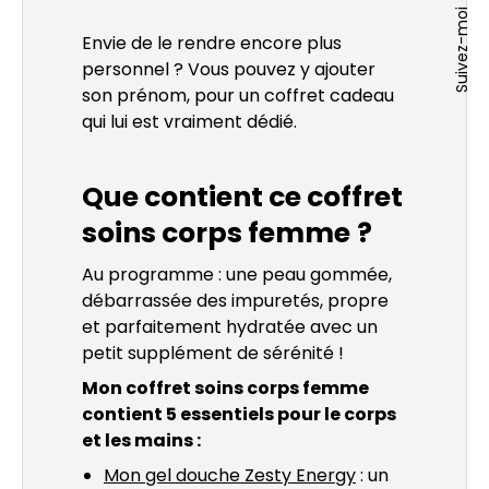
s'o
Ins
Suivez-moi
pa
dan
Envie de le rendre encore plus
s'o
Site
un
personnel ? Vous pouvez y ajouter
dan
We
son prénom, pour un coffret cadeau
nou
un
s'o
qui lui est vraiment dédié.
fen
nou
dan
fen
un
Que contient ce coffret
nou
fen
soins corps femme
?
Au programme : une peau gommée,
débarrassée des impuretés, propre
et parfaitement hydratée avec un
petit supplément de sérénité !
Mon coffret soins corps femme
contient 5 essentiels pour le corps
et les mains :
Mon gel douche Zesty Energy
: un