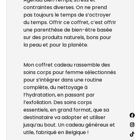
contraintes diverses. On ne prend
pas toujours le temps de s’octroyer
du temps. Offrir ce coffret, c’est offrir
une parenthèse de bien-être basée
sur des produits naturels, bons pour
la peau et pour la planète.
Mon coffret cadeau rassemble des
soins corps pour femme sélectionnés
pour s’intégrer dans une routine
complète, du nettoyage à
l’hydratation, en passant par
l’exfoliation. Des soins corps
essentiels, en grand format, que sa
Trouv
destinataire va adopter et utiliser
La
nous
jusqu’au bout. Un cadeau généreux et
sur :
pa
La
utile, fabriqué en Belgique !
Fac
pa
La