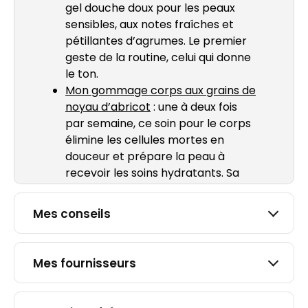
gel douche doux pour les peaux
sensibles, aux notes fraîches et
pétillantes d’agrumes. Le premier
geste de la routine, celui qui donne
le ton.
Mon gommage corps aux grains de
noyau d’abrico
t
: une à deux fois
par semaine, ce soin pour le corps
élimine les cellules mortes en
douceur et prépare la peau à
recevoir les soins hydratants. Sa
texture gel se transforme en lait au
contact de l’eau et son parfum
Mes conseils
fleuri aux notes de mimosa fait le
reste.
Mon lait corps hydratant
: léger,
Mes fournisseurs
onctueux, non collant. Formulé au
beurre de karité bio, il hydrate et
adoucit la peau au quotidien, sans