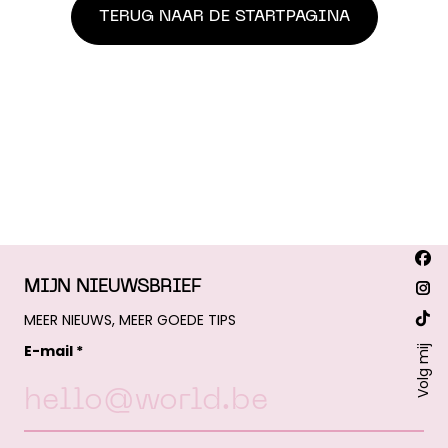
TERUG NAAR DE STARTPAGINA
Vind
Fac
ons
MIJN NIEUWSBRIEF
op:
pa
Ins
MEER NIEUWS, MEER GOEDE TIPS
ope
pa
Web
in
E-mail *
ope
Volg mij
pa
ne
in
ope
win
ne
in
win
ne