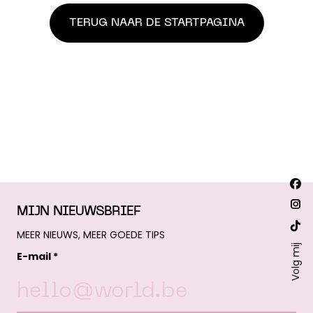
TERUG NAAR DE STARTPAGINA
Vind
Fac
ons
op:
pa
Ins
MIJN NIEUWSBRIEF
ope
pa
Web
MEER NIEUWS, MEER GOEDE TIPS
in
ope
Volg mij
pa
E-mail *
ne
in
ope
win
ne
in
win
ne