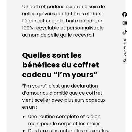
Un coffret cadeau qui prend soin de
Trouv
celles qui vous sont chères et dont
La
nous
l’écrin est une jolie boîte en carton
sur :
pa
La
100% recyclable et personnalisable
Fac
pa
au nom de celle qui le recevra !
La
s'o
Ins
Suivez-moi
pa
dan
s'o
Site
Quelles sont les
un
dan
We
bénéfices du coffret
nou
un
s'o
fen
cadeau “I’m yours”
nou
dan
fen
un
“I’m yours”, c’est une déclaration
nou
d’amour ou d’amitié que ce coffret
fen
vient sceller avec plusieurs cadeaux
en un :
Une routine complète et clé en
main pour le corps et les mains
Des formules naturelles et simples,