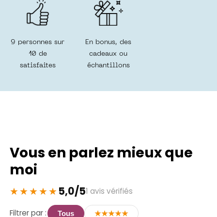
secrétaires, retour de congé de
maternité, … En entreprise aussi les
occasions de faire plaisir ne
manquent pas. Mes coffrets cadeau
9 personnes sur
En bonus, des
cosmétiques naturels font des
10 de
cadeaux ou
heureux ! Vous voulez remercier vos
satisfaites
échantillons
formidables collaborateurs,
partenaires ou clients ? J’ai
d’incroyables cadeaux d’affaires for
you
.
Vous en parlez mieux que
moi
5,0/5
1 avis vérifiés
Filtrer par :
Tous
★★★★★