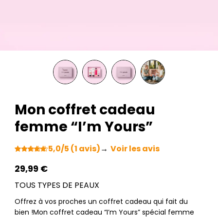
Mon coffret cadeau
femme “I’m Yours”
5,0/5 (1 avis)
→
Voir les avis
Noté
1
5.00
sur 5 basé
29,99
€
sur
notation
TOUS TYPES DE PEAUX
client
Offrez à vos proches un coffret cadeau qui fait du
bien !Mon coffret cadeau “I’m Yours” spécial femme