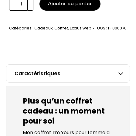
quantité
Ajouter au panier
de
Mon
coffret
Catégories :
Cadeaux
,
Coffret
,
Exclus web
UGS :
PF006070
cadeau
femme
“I’m
Yours”
Caractéristiques
Plus qu’un coffret
cadeau : un moment
pour soi
Mon coffret I’m Yours pour femme a