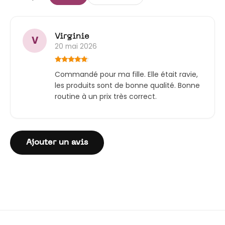
Virginie
V
20 mai 2026
Note
5
sur
Commandé pour ma fille. Elle était ravie,
5
les produits sont de bonne qualité. Bonne
routine à un prix très correct.
Ajouter un avis