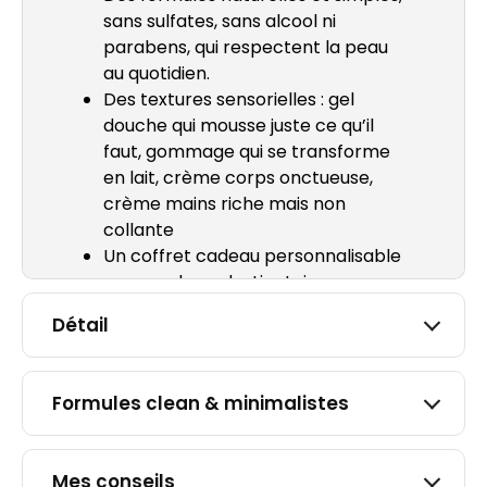
sans sulfates, sans alcool ni
parabens, qui respectent la peau
au quotidien.​
Des textures sensorielles : gel
douche qui mousse juste ce qu’il
faut, gommage qui se transforme
en lait, crème corps onctueuse,
crème mains riche mais non
collante
Un coffret cadeau personnalisable
au nom de sa destinataire
Une fabrication belge, en Ardenne,
Détail
au sein d’un laboratoire qui emploie
majoritairement des personnes en
situation de handicap
Formules clean & minimalistes
Mes conseils