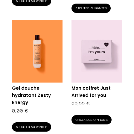
AJOUTER AU PANIER
sur 5
AJOUTER AU PANIER
Gel douche
Mon coffret Just
hydratant Zesty
Arrived for you
Energy
29,99
€
5,00
€
CHOIX DES OPTIONS
AJOUTER AU PANIER