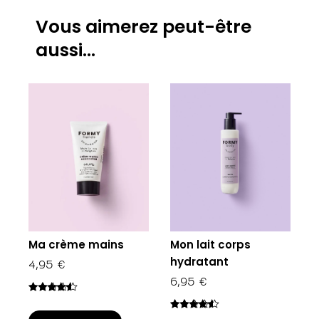
Vous aimerez peut-être
aussi…
Ma crème mains
Mon lait corps
hydratant
4,95
€
6,95
€
Note
4.33
sur 5
Note
4.33