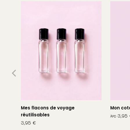
LU
B
s
Mes flacons de voyage
Mon coto
réutilisables
3,95
€