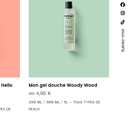
Trouv
La
nous
sur :
pa
La
Fac
pa
La
s'o
Ins
Suivez-moi
pa
dan
s'o
Site
un
dan
We
nou
un
s'o
fen
nou
dan
fen
un
nou
 Hello
Mon gel douche Woody Wood
fen
€
250 ML / 500 ML / 5L – TOUS TYPES DE
PES DE
PEAUX