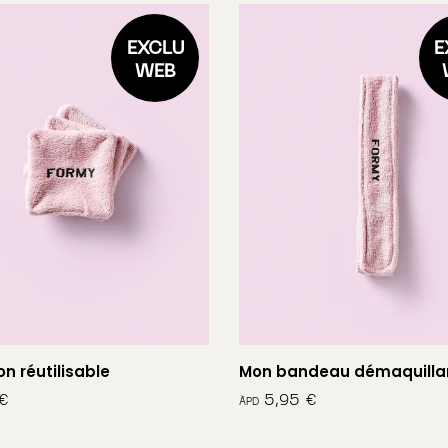
EXCLU
E
WEB
n réutilisable
Mon bandeau démaquilla
€
€