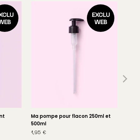
XCLU
EXCLU
WEB
WEB
nt
Ma pompe pour flacon 250ml et
Mon 
500ml
1,95
€