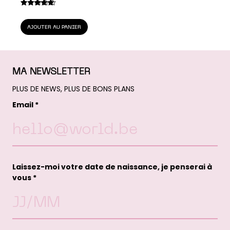
a
7,99 €
Note
4.76
sur 5
plusieurs
AJOUTER AU PANIER
variations
Les
options
MA NEWSLETTER
peuvent
être
PLUS DE NEWS, PLUS DE BONS PLANS
choisies
Email *
sur
la
page
du
produit
Laissez-moi votre date de naissance, je penserai à
vous *