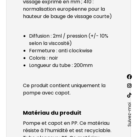
vissage exprimé en mm ; 410 :
normalisation européenne pour la
hauteur de bauge de vissage courte)
Diffusion : 2ml / pression (+/- 10%
selon la viscosité)
Fermeture : anti clockwise
Coloris : noir
Longueur du tube : 200mm
Trouv
La
nous
Ce produit contient uniquement la
sur :
pa
La
pompe avec capot.
Fac
pa
La
s'o
Ins
Suivez-moi
pa
Matériau du produit
dan
s'o
Site
un
dan
We
Pompe et capot en PP. Ce matériau
nou
un
résiste à l’humidité et est recyclable.
s'o
fen
nou