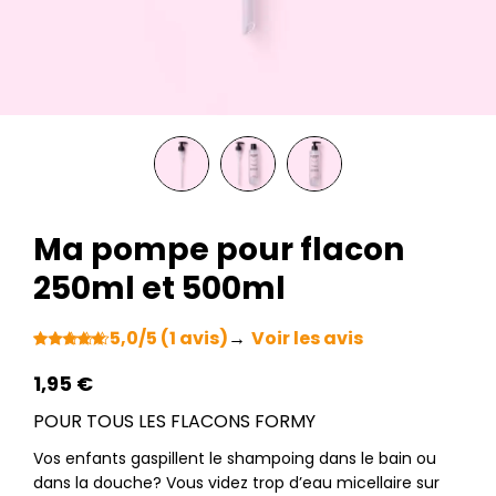
Ma pompe pour flacon
250ml et 500ml
5,0/5 (1 avis)
→
Voir les avis
Noté
1
5.00
sur 5 basé
1,95
€
sur
notation
POUR TOUS LES FLACONS FORMY
client
Vos enfants gaspillent le shampoing dans le bain ou
dans la douche? Vous videz trop d’eau micellaire sur