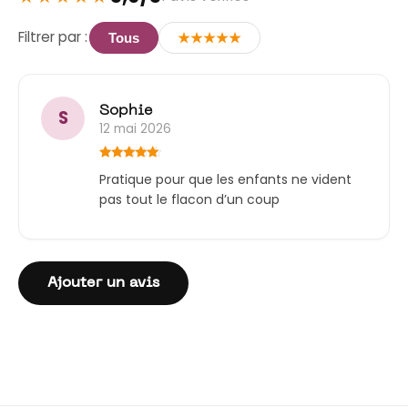
Filtrer par :
Tous
★★★★★
Sophie
S
12 mai 2026
Note
5
sur
Pratique pour que les enfants ne vident
5
pas tout le flacon d’un coup
Ajouter un avis