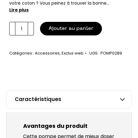
votre coton ? Vous peinez à trouver la bonne…
Lire plus
quantité
Ajouter au panier
de
Ma
pompe
Catégories :
Accessoires
,
Exclus web
UGS :
POMP0289
pour
flacon
250ml
et
500ml
Caractéristiques
Avantages du produit
Cette pompe permet de mieux doser