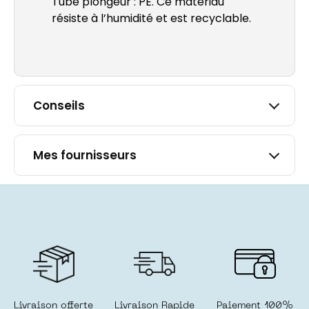
Tube plongeur : PE. Ce matériau
dan
résiste à l’humidité et est recyclable.
fen
un
nou
fen
Conseils
Mes fournisseurs
Livraison offerte
Livraison Rapide
Paiement 100%