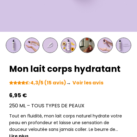
Mon lait corps hydratant
4,3/5 (15 avis)
→
Voir les avis
Noté
15
4.33
sur 5
6,95
€
basé sur
notations
250 ML – TOUS TYPES DE PEAUX
client
Tout en fluidité, mon lait corps naturel hydrate votre
peau en profondeur et laisse une sensation de
douceur veloutée sans jamais coller. Le beurre de…
Lire plus