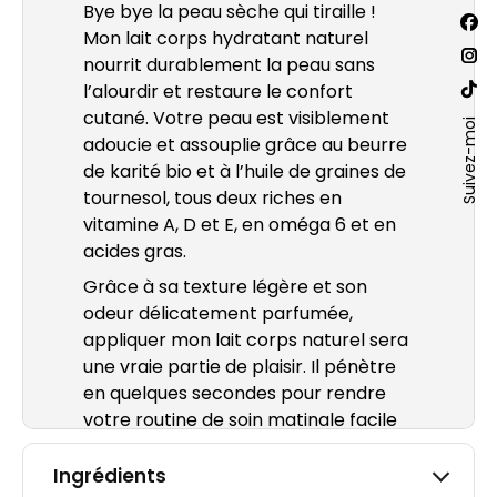
Bye bye la peau sèche qui tiraille !
Trouv
La
Mon lait corps hydratant naturel
nous
sur :
nourrit durablement la peau sans
pa
La
l’alourdir et restaure le confort
Fac
pa
La
cutané. Votre peau est visiblement
s'o
Ins
Suivez-moi
pa
adoucie et assouplie grâce au beurre
dan
s'o
Site
de karité bio et à l’huile de graines de
un
dan
We
tournesol, tous deux riches en
nou
un
s'o
vitamine A, D et E, en oméga 6 et en
fen
nou
dan
acides gras.
fen
un
Grâce à sa texture légère et son
nou
odeur délicatement parfumée,
fen
appliquer mon lait corps naturel sera
une vraie partie de plaisir. Il pénètre
en quelques secondes pour rendre
votre routine de soin matinale facile
et pratique. Vous serez fan de son fini
velouté enveloppant.
Ingrédients