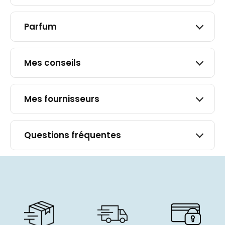
Profitez désormais d’une peau
fraîche et hydratée toute la journée !
Parfum
Comment l’utiliser ?
Mes conseils
Une pompe ou deux dans la paume
suffisent pour tout le corps : la
texture fluide se répartit
Mes fournisseurs
uniformément et pénètre en un
éclair. Massez en mouvements
amples des chevilles vers le haut
Questions fréquentes
pour stimuler la circulation.
Disponible en format de 250ml, mon
lait de corps prend soin de vous sur la
durée. J’ai discrètement ajouté 5ml
de douceur supplémentaire dans
chacun des flacons. Oui, oui, j’aime
faire les choses en grand for you !