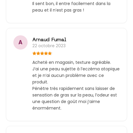
Note
5
sur
Il sent bon, il entre facilement dans la
5
peau et il n’est pas gras !
Arnaud Fumal
A
22 octobre 2023
Note
5
sur
Acheté en magasin, texture agréable.
5
J’ai une peau sujette à l’eczéma atopique
et je n’ai aucun problème avec ce
produit.
Pénètre très rapidement sans laisser de
sensation de gras sur la peau, l’odeur est
une question de goût moi j’aime
énormément.