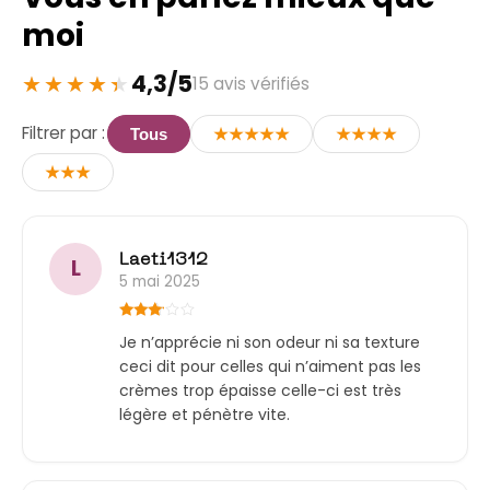
immédiatement, sans résidu gras
moi
Testé dermatologiquement sur
peaux sensibles
4,3/5
15 avis vérifiés
Parfum naturel discret et
enveloppant
Filtrer par :
Tous
★★★★★
★★★★
Soin quotidien pensé pour tous les
épidermes.
★★★
Retrouvez toutes
mes routines pour
Laeti1312
prendre soin du corps et de l’esprit
.
L
5 mai 2025
Note
3
Je n’apprécie ni son odeur ni sa texture
sur 5
ceci dit pour celles qui n’aiment pas les
crèmes trop épaisse celle-ci est très
légère et pénètre vite.