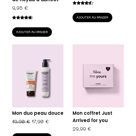
9,95
€
Note
4.33
sur 5
AJOUTER AU PANIER
Note
4.60
sur 5
AJOUTER AU PANIER
Mon coffret Just
Mon duo peau douce
Arrived for you
LE
LE
19,90
€
17,90
€
PRIX
PRIX
29,99
€