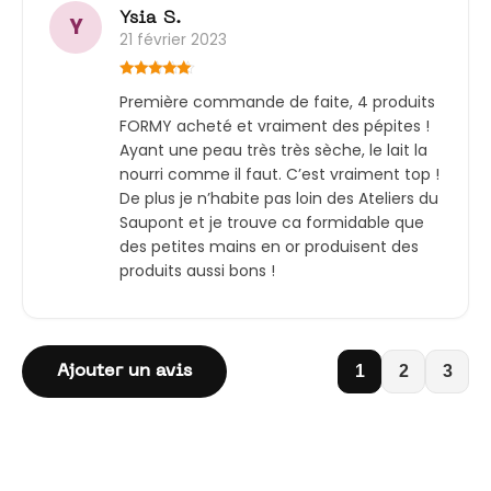
Ysia S.
Y
21 février 2023
Note
5
sur
Première commande de faite, 4 produits
5
FORMY acheté et vraiment des pépites !
Ayant une peau très très sèche, le lait la
nourri comme il faut. C’est vraiment top !
De plus je n’habite pas loin des Ateliers du
Saupont et je trouve ca formidable que
des petites mains en or produisent des
produits aussi bons !
1
2
3
Ajouter un avis